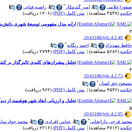
*
صفورا غلامی
،
امیر گندمکار
،
راضیه فنایی
چکیده
(۴۵۳۷ مشاهده)
|
متن کامل (PDF)
(۱۲۰۶ دریافت)
ارایه مدل مفهومی توسعۀ شهری دانش‌بنی
۳
‎ 10.61186/jvfc.4.2.49
*
حافظ مهدنژاد
،
احمد زنگانه
چکیده
(۵۶۸۲ مشاهده)
|
متن کامل (PDF)
(۲۷۹۴ دریافت)
تحلیل پیشران‌های کلیدی تاثیرگذار بر کن
۴
‎ 10.61186/jvfc.4.2.73
*
مسعود حق لسان
چکیده
(۴۵۳۶ مشاهده)
|
متن کامل (PDF)
(۹۶۲ دریافت)
تحلیل و ارزیابی ابعاد شهر هوشمند از دی
۵
‎ 10.61186/jvfc.4.2.95
*
محمد فرجی دارابخانی
،
عباس افرادی
،
محمد جواد ساما
چکیده
(۴۷۱۲ مشاهده)
|
متن کامل (PDF)
(۲۲۱۶ دریافت)