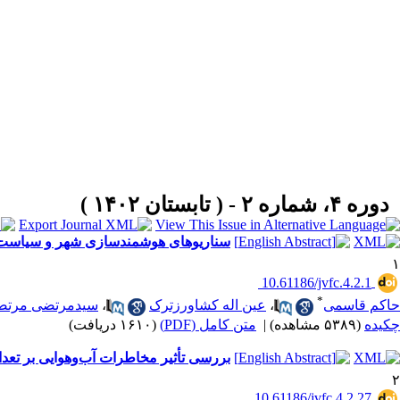
دوره ۴، شماره ۲ - ( تابستان ۱۴۰۲ )
سناریوهای هوشمندسازی شهر و سیاست‌گ
۱
‎ 10.61186/jvfc.4.2.1
*
حاکم قاسمی
،
عین اله کشاورزترک
،
سیدمرتضی مرتض
چکیده
(۵۳۸۹ مشاهده)
|
متن کامل (PDF)
(۱۶۱۰ دریافت)
بررسی تأثیر مخاطرات آب‌وهوایی بر تعد
۲
‎ 10.61186/jvfc.4.2.27