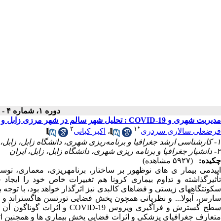
دوره ۱، شماره ۴ - ( زمستان ۱۳۹۹ )
مدیریت شهری و COVID-19 : تحلیل شهر سالم در شهر مرزی زابل و شهر صنعتی عسلویه
۲
۱
*
فرضعلی سالاری سردری
،
اکبر کیانی
۱- کارشناسی ‌ارشد جغرافیا و برنامه‌ریزی شهری، دانشگاه زابل، زابل، ایران ،
۲- دانشیار جغرافیا و برنامه ریزی شهری، دانشگاه زابل، زابل، ایران
چکیده:
(۵۹۲۷ مشاهده)
اپیدمی بیمار ی های نوظهور بر ساختار، برنامهریزی، معماری، تو
تأثیرگذاشته و تداوم بیماری کرونا هم تغییرات خاص خود را ایجاد 
سکونتگاههای زیستی و فضاهای کالبدی نیز اثرگذار خواهد بود، با توجه 
سارس، آبولا... و نظریاتی همچون پخش فضایی تورتسن هاگستراند و
سطح گسترش و فراگیری ویروس 9
متعارف جغرافیای پزشکی و اثرات فضایی پخش بیماری ها و همچنین اث