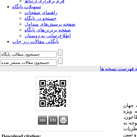
فرم برقراری ارتباط
تسهیلات پایگاه
راهنمای صفحات
جستجو در پایگاه
صفحه پرسش‌های متداول
صفحه برترین‌های پایگاه
اطلاع‌رسانی به دوستان
بایگانی مقالات زیر چاپ
 فهرست نسخه ها
 جهان
 ویژه
طاعون،
جه به
س نظریات
 تبیین
Download citation: