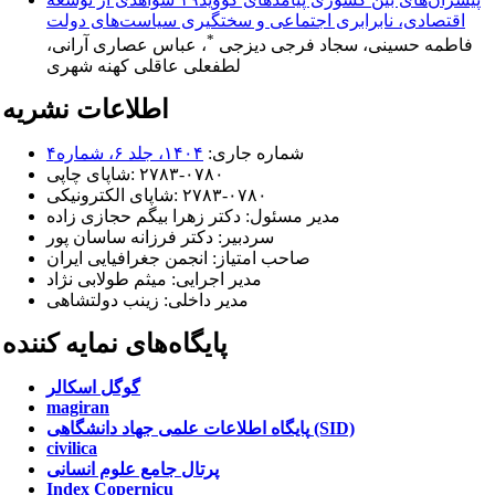
اقتصادی، نابرابری اجتماعی و سختگیری سیاست‌های دولت
*
فاطمه حسینی، سجاد فرجی دیزجی
، عباس عصاری آرانی،
لطفعلی عاقلی کهنه شهری
اطلاعات نشریه
شماره جاری:
۱۴۰۴، جلد ۶، شماره۴
۲۷۸۳-۰۷۸۰
شاپای چاپی:
۲۷۸۳-۰۷۸۰
شاپای الکترونیکی:
مدیر مسئول:
دکتر زهرا بیگم حجازی زاده
سردبیر:
دکتر فرزانه ساسان پور
صاحب امتیاز:
انجمن جغرافیایی ایران
مدیر اجرایی: میثم طولابی نژاد
مدیر داخلی: زینب دولتشاهی
پایگاه‌های نمایه کننده
گوگل اسکالر
magiran
پایگاه اطلاعات علمی جهاد دانشگاهی (SID)
civilica
پرتال جامع علوم انسانی
Index Copernicu