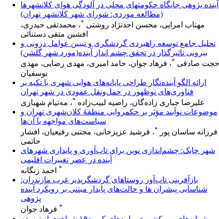
آینده پژوهی جایگاه حکومتهای محلی در آلودگی هوای کلانشهرها
(مطالعه موردی: شورای شهر کلانشهر تهران)
*
مهتاب امرایی، محسن احدنژاد روشتی
، محمدتقی حیدری،
افشین متقی دستنائی
تحلیل جامع توسعه راهبردی گردشگری و تبیین عوامل درونی و
بیرونی تاثیرگذار در تحقق چشم انداز آینده(مورد شهر گلشن)
*
جت صادقی
، فرهاد جوان، حامد امیری، مهدی رضایی، مهدی
یوسفیان
ارائه الگو آینده‌نگار طراحی پایانه‌های هوایی شهری با تکیه بر
فناوری‌های نوظهور در حمل‌ونقل عمودی در شهر تهران
*
علیرضا جباری زاده‌گان، راضیه لبیب‌زاده
، مه‌تیام شهبازی
موضوعات نوآیند مؤثر بر حکمروایی منطقۀ کلان‌شهری تهران و
سیاست‌های مواجهه با آن‌ها
*
فرزانه ساسان پور
، فرشید عزیزخانی، مجتبی رفیعیان، افشار
حاتمی
شهر چابک: چشم‌اندازی نوین برای تاب‌آوری و پایداری شهرهای
آینده در عصر تغییرات اقلیمی
*
احمد زنگانه
بازآفرینی تاب‌آور روستاهای گردشگرپذیر غرب مازندران:
شناسایی پیشران ها و حالت‌های پایدار مبتنی بر رویکرد آینده
پژوهی
*
فرهاد جوان
پیشران‌های بین کشوری پیامدهای کووید۱۹ شواهدی از توسعه