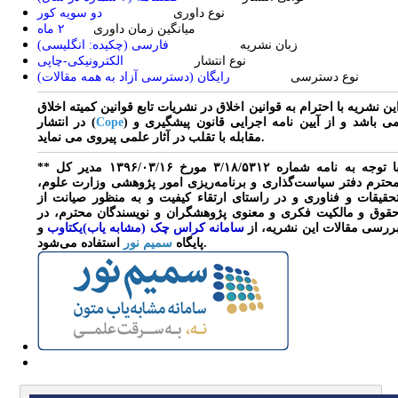
نوع داوری
دو سویه کور
میانگین زمان داوری
۲ ماه
زبان نشریه
فارسی (چکیده: انگلیسی)
نوع انتشار
الکترونیکی-چاپی
نوع دسترسی
رایگان (دسترسی آزاد به همه مقالات)
ین نشریه با احترام به قوانین اخلاق در نشریات تابع قوانین کمیته اخلاق
) می باشد و از آیین نامه اجرایی قانون پیشگیری و
Cope
در انتشار (
مقابله با تقلب در آثار علمی پیروی می نماید.
** با توجه به نامه شماره ۳/۱۸/۵۳۱۲ مورخ ۱۳۹۶/۰۳/۱۶ مدیر کل
حترم دفتر سیاست‌گذاری و برنامه‌ریزی امور پژوهشی وزارت علوم،
حقیقات و فناوری و در راستای ارتقاء کیفیت و به منظور صیانت از
قوق و مالکیت فکری و معنوی پژوهشگران و نویسندگان محترم، در
ررسی مقالات این نشریه، از
سامانه کراس چک (مشابه یاب)یکتاوب
و
استفاده می‌شود.
پایگاه
سمیم نور