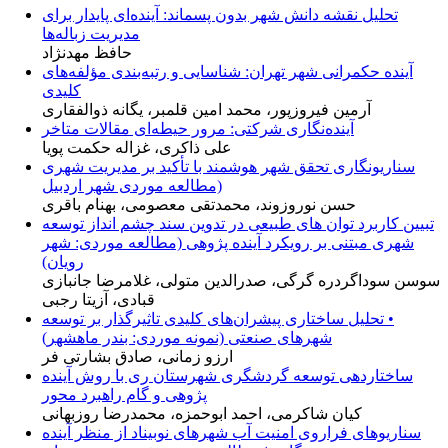
تحلیل نقشه دانش شهر بدون پسماند: آینده‌ای پایدار برای
مدیریت زباله‌ها
حافظ مهدنژاد
آینده حکمرانی شهر تهران: شناسایی و رتبه‌بندی مؤلفه‌های
کلیدی
آرمین فیروزپور، محمد امین قلمبر، یگانه ذوالفقاری
آینده‌نگاری شرکتی: مرور حیطه‌ای مقالات متاخر
علی ذاکری، غزاله حکمت پویا
سناریونگاری تحقق شهر هوشمند با تأکید بر مدیریت شهری
(مطالعه موردی شهر اردبیل
حسن نوروزوند، محمدتقی معصومی، بهنام باقری
تبیین کاربرد توان های طبیعی در تدوین سند چشم انداز توسعه
شهری مبتنی بر رویکرد آینده پژوهی (مطالعه موردی: شهر
رویان)
سوسن سوداگردره گرگی، صدرالدین متولی، غلامرضا جانبازی
قبادی، آزیتا رجبی
• تحلیل ساختاری پیشران‌های کلیدی تاثیرگذار بر توسعه
شهرهای صنعتی (نمونه موردی: بندر ماهشهر)
ارزو زمانی، صادق بشارتی فر
ساختاردهی توسعه گردشگری شهرستان ری با روش آینده
پژوهی و گام راهبرد محور
کیان شاکرمی، احمد ابوحمزه، محمدرضا روزبهانی