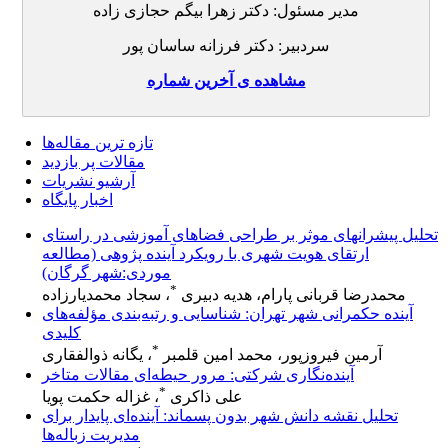
مدیر مسئول: دکتر زهرا بیگم حجازی زاده
سردبیر: دکتر فرزانه ساسان پور
مشاهده ی آخرین شماره
تازه ‌ترین مقاله‌ها
مقالات پر بازدید
آرشیو نشریات
اخبار پایگاه
تحلیل پیشرانهای موثر بر طراحی فضاهای آموزشی در راستای
ارتقای هویت شهری با رویکرد آینده پژوهی (مطالعه
موردی:شهر گرگان)
*
محمدرضا قربانی پارام، هدیه دبیری
، سجاد محمدیارزاده
آینده حکمرانی شهر تهران: شناسایی و رتبه‌بندی مؤلفه‌های
کلیدی
*
آرمین فیروزپور، محمد امین قلمبر
، یگانه ذوالفقاری
آینده‌نگاری شرکتی: مرور حیطه‌ای مقالات متاخر
*
علی ذاکری
، غزاله حکمت پویا
تحلیل نقشه دانش شهر بدون پسماند: آینده‌ای پایدار برای
مدیریت زباله‌ها