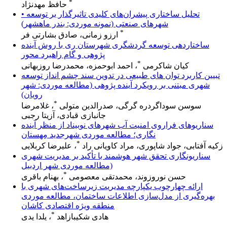
*
حافظ مهدنژاد
• تحلیل ساختاری پیشران‌های کلیدی تاثیرگذار بر توسعه
شهرهای صنعتی (نمونه موردی: بندر ماهشهر)
*
ارزو زمانی، صادق بشارتی فر
ساختاردهی توسعه گردشگری شهرستان ری با روش آینده
پژوهی و گام راهبرد محور
*
کیان شاکرمی
، احمد ابوحمزه، محمدرضا روزبهانی
تبیین کاربرد توان های طبیعی در تدوین سند چشم انداز توسعه
شهری مبتنی بر رویکرد آینده پژوهی (مطالعه موردی: شهر
رویان)
*
سوسن سوداگردره گرگی، صدرالدین متولی
، غلامرضا
جانبازی قبادی، آزیتا رجبی
سناریوهای فراروی امنیت آب شهرهای نوبیناد از منظر آینده‎
نگاری؛ مطالعه موردی شهرجدید مِهستان
*
زکیه آفتابی، جواد شاپوری، مراد کاویانی راد
، علیرضا کربلایی
سناریونگاری تحقق شهر هوشمند با تأکید بر مدیریت شهری
(مطالعه موردی شهر اردبیل
*
حسن نوروزوند، محمدتقی معصومی
، بهنام باقری
ارائه چهارچوب یکپارچه مدیریت زیرساخت‌های شهری با
بهره‌گیری از مدل‌سازی اطلاعات ساختمان، مطالعه موردی
منطقه ویژه اقتصادی کاشان
*
هادی شکیبازاهد
، یلدا یدی