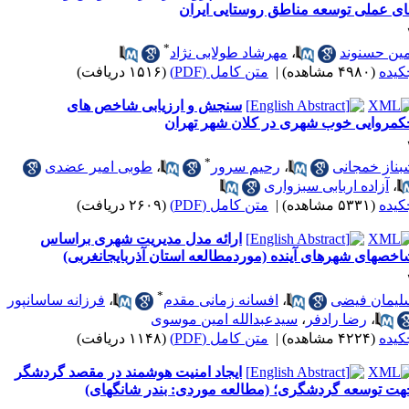
ای عملی توسعه مناطق روستایی ایران
*
مین حسنوند
،
مهرشاد طولابی نژاد
کیده
(۴۹۸۰ مشاهده)
|
متن کامل (PDF)
(۱۵۱۶ دریافت)
سنجش و ارزیابی شاخص های
کمروایی خوب شهری در کلان شهر تهران
*
بناز خمجانی
،
رحیم سرور
،
طوبی امیر عضدی
،
آزاده اربابی سبزواری
کیده
(۵۳۳۱ مشاهده)
|
متن کامل (PDF)
(۲۶۰۹ دریافت)
ارائه مدل مدیریت شهری براساس
اخصهای شهرهای آینده (موردمطالعه استان آذربایجانغربی)
*
لیمان فیضی
،
افسانه زمانی مقدم
،
فرزانه ساسانپور
،
رضا رادفر
،
سیدعبدالله امین موسوی
کیده
(۴۲۲۴ مشاهده)
|
متن کامل (PDF)
(۱۱۴۸ دریافت)
ایجاد امنیت هوشمند در مقصد گردشگر
هت توسعه گردشگری؛ (مطالعه موردی: بندر شانگهای)