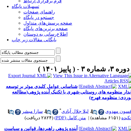
فرم برقراری ارتباط
تسهیلات پایگاه
راهنمای صفحات
جستجو در پایگاه
صفحه پرسش‌های متداول
صفحه برترین‌های پایگاه
اطلاع‌رسانی به دوستان
بایگانی مقالات زیر چاپ
دوره ۳، شماره ۳ - ( پاییز ۱۴۰۱ )
شناسایی عوامل کلیدی موثر بر توسعه
ایدار منظومه های روستایی-شهری با تکنیک آینده پژوهی(مطالعه
وردی: منظومه فهرج)
*
فسون مهدوی
،
لیلا جلال آبادی
،
سارا مبشر
کیده
(۶۱۵۱ مشاهده)
|
متن کامل (PDF)
(۲۸۲۴ دریافت)
آینده پژوهی راهبردها، قوانین و سیاست