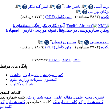
*
یم آبیلی
،
ناصر خانی
،
امیر گندمکار
،
ژگان بهرامی
کیده
(۴۸۶۳ مشاهده)
|
متن کامل (PDF)
(۱۷۲۱ دریافت)
آینده‌نگاری یکپارچگی منطقه‌ای با
ویکرد سناریونویسی در حمل‌ونقل نمونه موردی: (فارس - اصفهان)
*
اطمه محبی
،
محسن رفیعیان
کیده
(۳۹۶۴ مشاهده)
|
متن کامل (PDF)
(۱۸۰۹ دریافت)
Export as:
HTML
|
XML
|
RSS
پایگاه های مرتبط
کمیسیون نشریات وزارت بهداشت
کمسیون نشریات وزارت علوم
شرکت یکتاوب
کلمات کلیدی
نشریه
,
مجله علمی
,
مقاله علمی
,
کلمه شماره یک
, کلمه شماره یک,
کلمه شماره یک
,
کلمه شماره یک
, کلمه شماره دو,
کلمه شماره یک
,
کلمه دو