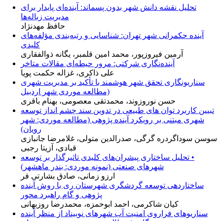
تحلیل نقشه دانش شهر بدون پسماند: آینده‌ای پایدار برای
مدیریت زباله‌ها
حافظ مهدنژاد
آینده حکمرانی شهر تهران: شناسایی و رتبه‌بندی مؤلفه‌های
کلیدی
آرمین فیروزپور، محمد امین قلمبر، یگانه ذوالفقاری
آینده‌نگاری شرکتی: مرور حیطه‌ای مقالات متاخر
علی ذاکری، غزاله حکمت پویا
سناریونگاری تحقق شهر هوشمند با تأکید بر مدیریت شهری
(مطالعه موردی شهر اردبیل
حسن نوروزوند، محمدتقی معصومی، بهنام باقری
تبیین کاربرد توان های طبیعی در تدوین سند چشم انداز توسعه
شهری مبتنی بر رویکرد آینده پژوهی (مطالعه موردی: شهر
رویان)
سوسن سوداگردره گرگی، صدرالدین متولی، غلامرضا جانبازی
قبادی، آزیتا رجبی
• تحلیل ساختاری پیشران‌های کلیدی تاثیرگذار بر توسعه
شهرهای صنعتی (نمونه موردی: بندر ماهشهر)
ارزو زمانی، صادق بشارتی فر
ساختاردهی توسعه گردشگری شهرستان ری با روش آینده
پژوهی و گام راهبرد محور
کیان شاکرمی، احمد ابوحمزه، محمدرضا روزبهانی