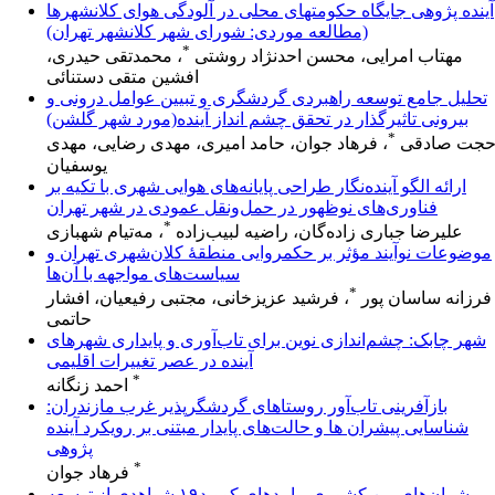
آینده پژوهی جایگاه حکومتهای محلی در آلودگی هوای کلانشهرها
(مطالعه موردی: شورای شهر کلانشهر تهران)
*
مهتاب امرایی، محسن احدنژاد روشتی
، محمدتقی حیدری،
افشین متقی دستنائی
تحلیل جامع توسعه راهبردی گردشگری و تبیین عوامل درونی و
بیرونی تاثیرگذار در تحقق چشم انداز آینده(مورد شهر گلشن)
*
جت صادقی
، فرهاد جوان، حامد امیری، مهدی رضایی، مهدی
یوسفیان
ارائه الگو آینده‌نگار طراحی پایانه‌های هوایی شهری با تکیه بر
فناوری‌های نوظهور در حمل‌ونقل عمودی در شهر تهران
*
علیرضا جباری زاده‌گان، راضیه لبیب‌زاده
، مه‌تیام شهبازی
موضوعات نوآیند مؤثر بر حکمروایی منطقۀ کلان‌شهری تهران و
سیاست‌های مواجهه با آن‌ها
*
فرزانه ساسان پور
، فرشید عزیزخانی، مجتبی رفیعیان، افشار
حاتمی
شهر چابک: چشم‌اندازی نوین برای تاب‌آوری و پایداری شهرهای
آینده در عصر تغییرات اقلیمی
*
احمد زنگانه
بازآفرینی تاب‌آور روستاهای گردشگرپذیر غرب مازندران:
شناسایی پیشران ها و حالت‌های پایدار مبتنی بر رویکرد آینده
پژوهی
*
فرهاد جوان
پیشران‌های بین کشوری پیامدهای کووید۱۹ شواهدی از توسعه