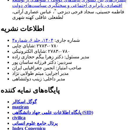
اقتصادی، نابرابری اجتماعی و سختگیری سیاست‌های دولت
*
فاطمه حسینی، سجاد فرجی دیزجی
، عباس عصاری آرانی،
لطفعلی عاقلی کهنه شهری
اطلاعات نشریه
شماره جاری:
۱۴۰۴، جلد ۶، شماره۴
۲۷۸۳-۰۷۸۰
شاپای چاپی:
۲۷۸۳-۰۷۸۰
شاپای الکترونیکی:
مدیر مسئول:
دکتر زهرا بیگم حجازی زاده
سردبیر:
دکتر فرزانه ساسان پور
صاحب امتیاز:
انجمن جغرافیایی ایران
مدیر اجرایی: میثم طولابی نژاد
مدیر داخلی: زینب دولتشاهی
پایگاه‌های نمایه کننده
گوگل اسکالر
magiran
پایگاه اطلاعات علمی جهاد دانشگاهی (SID)
civilica
پرتال جامع علوم انسانی
Index Copernicu