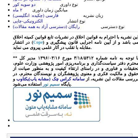
نوع داوری
دو سویه کور
میانگین زمان داوری
۲ ماه
زبان نشریه
فارسی (چکیده: انگلیسی)
نوع انتشار
الکترونیکی-چاپی
نوع دسترسی
رایگان (دسترسی آزاد به همه مقالات)
ین نشریه با احترام به قوانین اخلاق در نشریات تابع قوانین کمیته اخلاق
) می باشد و از آیین نامه اجرایی قانون پیشگیری و
Cope
در انتشار (
مقابله با تقلب در آثار علمی پیروی می نماید.
** با توجه به نامه شماره ۳/۱۸/۵۳۱۲ مورخ ۱۳۹۶/۰۳/۱۶ مدیر کل
حترم دفتر سیاست‌گذاری و برنامه‌ریزی امور پژوهشی وزارت علوم،
حقیقات و فناوری و در راستای ارتقاء کیفیت و به منظور صیانت از
قوق و مالکیت فکری و معنوی پژوهشگران و نویسندگان محترم، در
ررسی مقالات این نشریه، از
سامانه کراس چک (مشابه یاب)یکتاوب
و
استفاده می‌شود.
پایگاه
سمیم نور