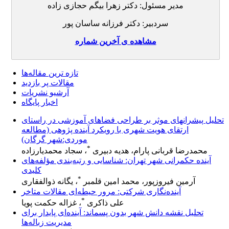
مدیر مسئول: دکتر زهرا بیگم حجازی زاده
سردبیر: دکتر فرزانه ساسان پور
مشاهده ی آخرین شماره
تازه ‌ترین مقاله‌ها
مقالات پر بازدید
آرشیو نشریات
اخبار پایگاه
تحلیل پیشرانهای موثر بر طراحی فضاهای آموزشی در راستای
ارتقای هویت شهری با رویکرد آینده پژوهی (مطالعه
موردی:شهر گرگان)
*
محمدرضا قربانی پارام، هدیه دبیری
، سجاد محمدیارزاده
آینده حکمرانی شهر تهران: شناسایی و رتبه‌بندی مؤلفه‌های
کلیدی
*
آرمین فیروزپور، محمد امین قلمبر
، یگانه ذوالفقاری
آینده‌نگاری شرکتی: مرور حیطه‌ای مقالات متاخر
*
علی ذاکری
، غزاله حکمت پویا
تحلیل نقشه دانش شهر بدون پسماند: آینده‌ای پایدار برای
مدیریت زباله‌ها