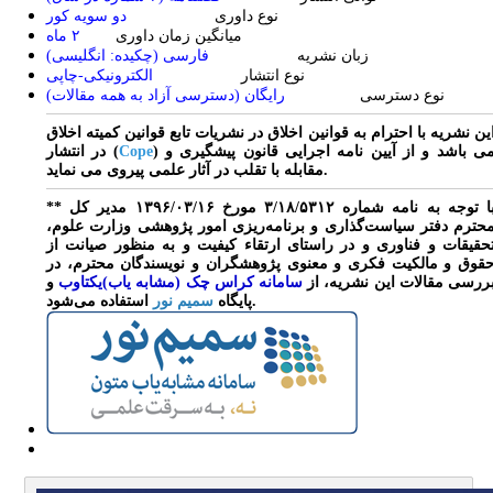
نوع داوری
دو سویه کور
میانگین زمان داوری
۲ ماه
زبان نشریه
فارسی (چکیده: انگلیسی)
نوع انتشار
الکترونیکی-چاپی
نوع دسترسی
رایگان (دسترسی آزاد به همه مقالات)
ین نشریه با احترام به قوانین اخلاق در نشریات تابع قوانین کمیته اخلاق
) می باشد و از آیین نامه اجرایی قانون پیشگیری و
Cope
در انتشار (
مقابله با تقلب در آثار علمی پیروی می نماید.
** با توجه به نامه شماره ۳/۱۸/۵۳۱۲ مورخ ۱۳۹۶/۰۳/۱۶ مدیر کل
حترم دفتر سیاست‌گذاری و برنامه‌ریزی امور پژوهشی وزارت علوم،
حقیقات و فناوری و در راستای ارتقاء کیفیت و به منظور صیانت از
قوق و مالکیت فکری و معنوی پژوهشگران و نویسندگان محترم، در
ررسی مقالات این نشریه، از
سامانه کراس چک (مشابه یاب)یکتاوب
و
استفاده می‌شود.
پایگاه
سمیم نور