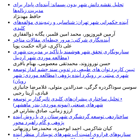
تحلیل نقشه دانش شهر بدون پسماند: آینده‌ای پایدار برای
مدیریت زباله‌ها
حافظ مهدنژاد
آینده حکمرانی شهر تهران: شناسایی و رتبه‌بندی مؤلفه‌های
کلیدی
آرمین فیروزپور، محمد امین قلمبر، یگانه ذوالفقاری
آینده‌نگاری شرکتی: مرور حیطه‌ای مقالات متاخر
علی ذاکری، غزاله حکمت پویا
سناریونگاری تحقق شهر هوشمند با تأکید بر مدیریت شهری
(مطالعه موردی شهر اردبیل
حسن نوروزوند، محمدتقی معصومی، بهنام باقری
تبیین کاربرد توان های طبیعی در تدوین سند چشم انداز توسعه
شهری مبتنی بر رویکرد آینده پژوهی (مطالعه موردی: شهر
رویان)
سوسن سوداگردره گرگی، صدرالدین متولی، غلامرضا جانبازی
قبادی، آزیتا رجبی
• تحلیل ساختاری پیشران‌های کلیدی تاثیرگذار بر توسعه
شهرهای صنعتی (نمونه موردی: بندر ماهشهر)
ارزو زمانی، صادق بشارتی فر
ساختاردهی توسعه گردشگری شهرستان ری با روش آینده
پژوهی و گام راهبرد محور
کیان شاکرمی، احمد ابوحمزه، محمدرضا روزبهانی