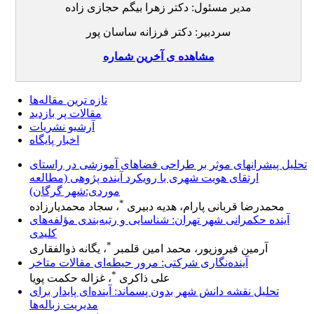
مدیر مسئول: دکتر زهرا بیگم حجازی زاده
سردبیر: دکتر فرزانه ساسان پور
مشاهده ی آخرین شماره
تازه ‌ترین مقاله‌ها
مقالات پر بازدید
آرشیو نشریات
اخبار پایگاه
تحلیل پیشرانهای موثر بر طراحی فضاهای آموزشی در راستای
ارتقای هویت شهری با رویکرد آینده پژوهی (مطالعه
موردی:شهر گرگان)
*
محمدرضا قربانی پارام، هدیه دبیری
، سجاد محمدیارزاده
آینده حکمرانی شهر تهران: شناسایی و رتبه‌بندی مؤلفه‌های
کلیدی
*
آرمین فیروزپور، محمد امین قلمبر
، یگانه ذوالفقاری
آینده‌نگاری شرکتی: مرور حیطه‌ای مقالات متاخر
*
علی ذاکری
، غزاله حکمت پویا
تحلیل نقشه دانش شهر بدون پسماند: آینده‌ای پایدار برای
مدیریت زباله‌ها