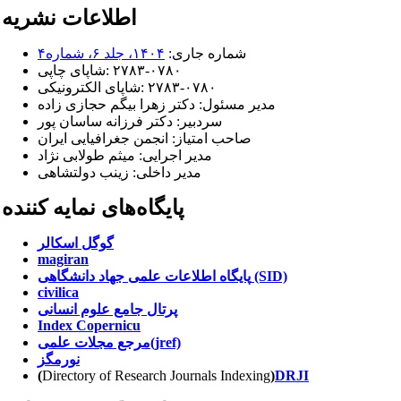
اطلاعات نشریه
شماره جاری:
۱۴۰۴، جلد ۶، شماره۴
۲۷۸۳-۰۷۸۰
شاپای چاپی:
۲۷۸۳-۰۷۸۰
شاپای الکترونیکی:
مدیر مسئول:
دکتر زهرا بیگم حجازی زاده
سردبیر:
دکتر فرزانه ساسان پور
صاحب امتیاز:
انجمن جغرافیایی ایران
مدیر اجرایی: میثم طولابی نژاد
مدیر داخلی: زینب دولتشاهی
پایگاه‌های نمایه کننده
گوگل اسکالر
magiran
پایگاه اطلاعات علمی جهاد دانشگاهی (SID)
civilica
پرتال جامع علوم انسانی
Index Copernicu
مرجع مجلات علمی(jref)
نورمگز
(
Directory of Research Journals Indexing
)
DRJI