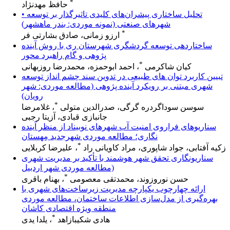
*
حافظ مهدنژاد
• تحلیل ساختاری پیشران‌های کلیدی تاثیرگذار بر توسعه
شهرهای صنعتی (نمونه موردی: بندر ماهشهر)
*
ارزو زمانی، صادق بشارتی فر
ساختاردهی توسعه گردشگری شهرستان ری با روش آینده
پژوهی و گام راهبرد محور
*
کیان شاکرمی
، احمد ابوحمزه، محمدرضا روزبهانی
تبیین کاربرد توان های طبیعی در تدوین سند چشم انداز توسعه
شهری مبتنی بر رویکرد آینده پژوهی (مطالعه موردی: شهر
رویان)
*
سوسن سوداگردره گرگی، صدرالدین متولی
، غلامرضا
جانبازی قبادی، آزیتا رجبی
سناریوهای فراروی امنیت آب شهرهای نوبیناد از منظر آینده‎
نگاری؛ مطالعه موردی شهرجدید مِهستان
*
زکیه آفتابی، جواد شاپوری، مراد کاویانی راد
، علیرضا کربلایی
سناریونگاری تحقق شهر هوشمند با تأکید بر مدیریت شهری
(مطالعه موردی شهر اردبیل
*
حسن نوروزوند، محمدتقی معصومی
، بهنام باقری
ارائه چهارچوب یکپارچه مدیریت زیرساخت‌های شهری با
بهره‌گیری از مدل‌سازی اطلاعات ساختمان، مطالعه موردی
منطقه ویژه اقتصادی کاشان
*
هادی شکیبازاهد
، یلدا یدی