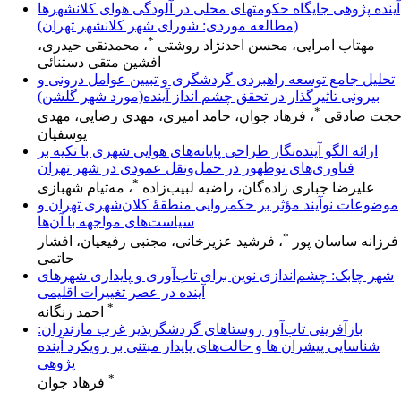
آینده پژوهی جایگاه حکومتهای محلی در آلودگی هوای کلانشهرها
(مطالعه موردی: شورای شهر کلانشهر تهران)
*
مهتاب امرایی، محسن احدنژاد روشتی
، محمدتقی حیدری،
افشین متقی دستنائی
تحلیل جامع توسعه راهبردی گردشگری و تبیین عوامل درونی و
بیرونی تاثیرگذار در تحقق چشم انداز آینده(مورد شهر گلشن)
*
جت صادقی
، فرهاد جوان، حامد امیری، مهدی رضایی، مهدی
یوسفیان
ارائه الگو آینده‌نگار طراحی پایانه‌های هوایی شهری با تکیه بر
فناوری‌های نوظهور در حمل‌ونقل عمودی در شهر تهران
*
علیرضا جباری زاده‌گان، راضیه لبیب‌زاده
، مه‌تیام شهبازی
موضوعات نوآیند مؤثر بر حکمروایی منطقۀ کلان‌شهری تهران و
سیاست‌های مواجهه با آن‌ها
*
فرزانه ساسان پور
، فرشید عزیزخانی، مجتبی رفیعیان، افشار
حاتمی
شهر چابک: چشم‌اندازی نوین برای تاب‌آوری و پایداری شهرهای
آینده در عصر تغییرات اقلیمی
*
احمد زنگانه
بازآفرینی تاب‌آور روستاهای گردشگرپذیر غرب مازندران:
شناسایی پیشران ها و حالت‌های پایدار مبتنی بر رویکرد آینده
پژوهی
*
فرهاد جوان